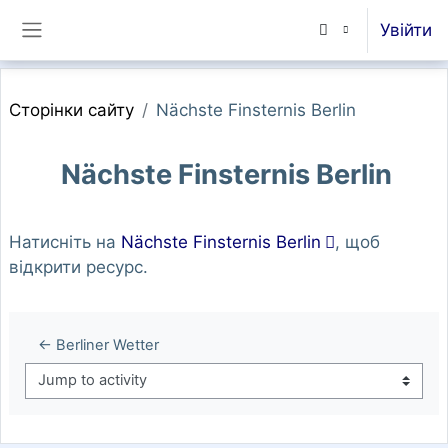
Перейти до головного вмісту
Увійти
Бокова панель
Сторінки сайту
Nächste Finsternis Berlin
Nächste Finsternis Berlin
Умови завершення
Натисніть на
Nächste Finsternis Berlin
, щоб
відкрити ресурс.
← Berliner Wetter
Jump to activity