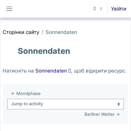
Перейти до головного вмісту
Увійти
Бокова панель
Сторінки сайту
Sonnendaten
Sonnendaten
Умови завершення
Натисніть на
Sonnendaten
, щоб відкрити ресурс.
← Mondphase
Jump to activity
Berliner Wetter →