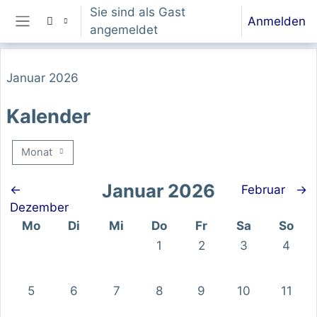
Zum Hauptinhalt
Sie sind als Gast
Anmelden
angemeldet
Website-Übersicht
Januar 2026
Kalender
Monat
Januar 2026
←
Februar
→
Dezember
Montag
Dienstag
Mittwoch
Donnerstag
Freitag
Samstag
Sonnt
Mo
Di
Mi
Do
Fr
Sa
So
Keine Termine, Donnerstag, 1
Keine Termine, Freitag
Keine Termine,
Keine T
1
2
3
4
Keine Termine, Montag, 5. Januar
Keine Termine, Dienstag, 6. Januar
Keine Termine, Mittwoch, 7. Januar
Keine Termine, Donnerstag, 8
Keine Termine, Freitag
Keine Termine,
Keine T
5
6
7
8
9
10
11