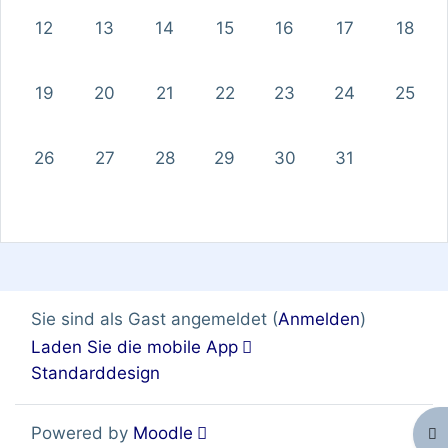
Keine Termine, Montag, 12. Januar
Keine Termine, Dienstag, 13. Januar
Keine Termine, Mittwoch, 14. Januar
Keine Termine, Donnerstag, 1
Keine Termine, Freitag
Keine Termine,
Keine T
12
13
14
15
16
17
18
Keine Termine, Montag, 19. Januar
Keine Termine, Dienstag, 20. Januar
Keine Termine, Mittwoch, 21. Januar
Keine Termine, Donnerstag, 2
Keine Termine, Freitag
Keine Termine,
Keine T
19
20
21
22
23
24
25
Keine Termine, Montag, 26. Januar
Keine Termine, Dienstag, 27. Januar
Keine Termine, Mittwoch, 28. Januar
Keine Termine, Donnerstag, 2
Keine Termine, Freitag
Keine Termine,
26
27
28
29
30
31
Sie sind als Gast angemeldet (
Anmelden
)
Laden Sie die mobile App
Standarddesign
Powered by
Moodle
Blo