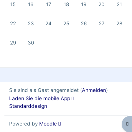
Keine Termine, Montag, 15. September
Keine Termine, Dienstag, 16. September
Keine Termine, Mittwoch, 17. Septem
Keine Termine, Donnerstag, 
Keine Termine, Freita
Keine Termine
Keine 
15
16
17
18
19
20
21
Keine Termine, Montag, 22. September
Keine Termine, Dienstag, 23. September
Keine Termine, Mittwoch, 24. Septe
Keine Termine, Donnerstag, 
Keine Termine, Freita
Keine Termine
Keine 
22
23
24
25
26
27
28
Keine Termine, Montag, 29. September
Keine Termine, Dienstag, 30. September
29
30
Sie sind als Gast angemeldet (
Anmelden
)
Laden Sie die mobile App
Standarddesign
Powered by
Moodle
Blo