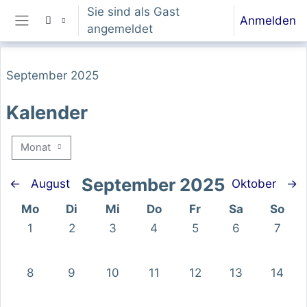
Zum Hauptinhalt
Sie sind als Gast
Anmelden
angemeldet
Website-Übersicht
September 2025
Kalender
Monat
September 2025
←
August
Oktober
→
Montag
Dienstag
Mittwoch
Donnerstag
Freitag
Samstag
Sonnt
Mo
Di
Mi
Do
Fr
Sa
So
Keine Termine, Montag, 1. September
Keine Termine, Dienstag, 2. September
Keine Termine, Mittwoch, 3. Septem
Keine Termine, Donnerstag, 
Keine Termine, Freita
Keine Termine
Keine 
1
2
3
4
5
6
7
Keine Termine, Montag, 8. September
Keine Termine, Dienstag, 9. September
Keine Termine, Mittwoch, 10. Septe
Keine Termine, Donnerstag, 1
Keine Termine, Freita
Keine Termine
Keine 
8
9
10
11
12
13
14