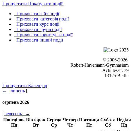
Пропустити Показувати події:
Приховати сайт події
Приховати категорія події
Приховати курс події
Приховати група події
Приховати користувач події
Приховати інший події
© 2006-2026
Robert-Havemann-Gymnasium
Achillesstr. 79
13125 Berlin
Пропустити Календар
←
липень
|
серпень 2026
|
вересень
→
Понеділок
Вівторок
Середа
Четвер
П'ятниця
Субота
Неділя
Пн
Вт
Ср
Чт
Пт
Сб
Нд