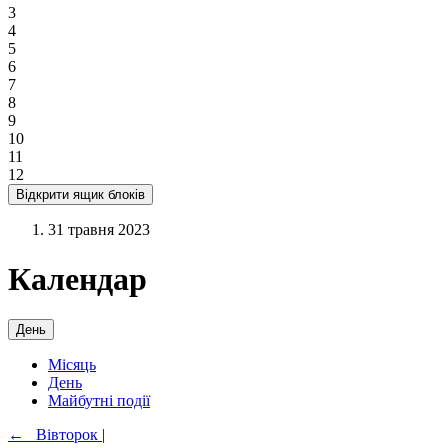
3
4
5
6
7
8
9
10
11
12
Відкрити ящик блоків
31 травня 2023
Календар
День
Місяць
День
Майбутні події
←
Вівторок
|