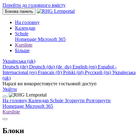
Перейти до головного вмісту
Бокова панель
На головну
Календар
Schule
Homepage
Microsoft 365
Kursliste
Більше
Українська ‎(uk)‎
Deutsch ‎(de)‎
Deutsch (du) ‎(de_du)‎
English ‎(en)‎
Español -
Internacional ‎(es)‎
Français ‎(fr)‎
Polski ‎(pl)‎
Русский ‎(ru)‎
Українська
‎(uk)‎
Наразі ви використовуєте гостьовий доступ
Увійти
На головну
Календар
Schule
Згорнути
Розгорнути
Homepage
Microsoft 365
Kursliste
Блоки