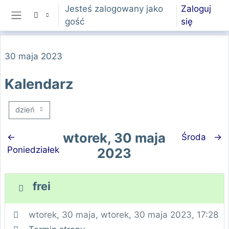
Przejdź do głównej zawartości
Jesteś zalogowany jako
Zaloguj
gość
się
Panel boczny
30 maja 2023
Kalendarz
dzień
wtorek, 30 maja
←
Środa
→
Poniedziałek
2023
frei
wtorek, 30 maja
, wtorek, 30 maja 2023, 17:28